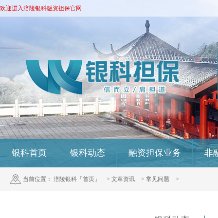
欢迎进入涪陵银科融资担保官网
银科首页
银科动态
融资担保业务
非
当前位置：
涪陵银科「首页」
>
文章资讯
>
常见问题
>