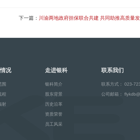
下一篇：
川渝两地政府担保联合共建 共同助推高质量
情况
走进银科
联系我们
范围
银科简介
联系方式：
023-72
流程
股东背景
公司邮箱：
flykdb
辐射
历史沿革
资质荣誉
员工风采